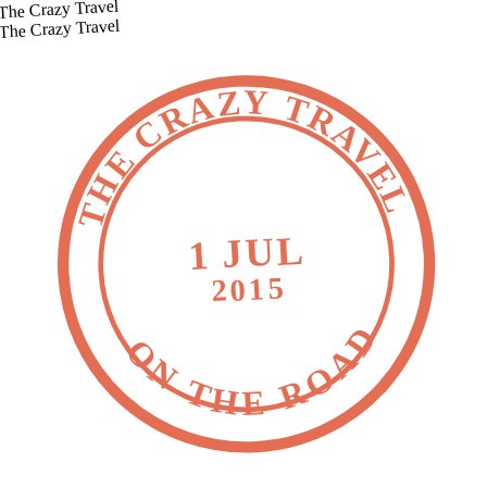
The Crazy Travel
The Crazy Travel
THE CRAZY TRAVEL
1 JUL
2015
ON THE ROAD